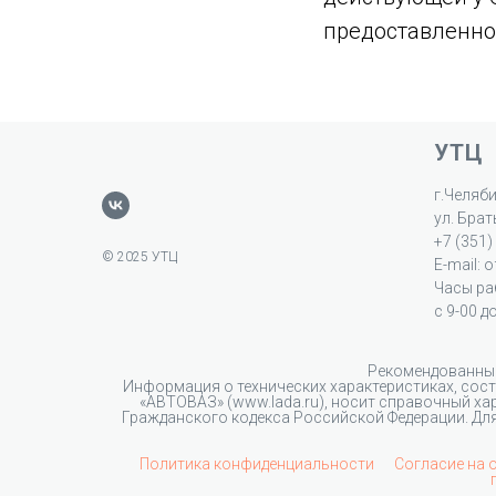
предоставленно
УТЦ
г.Челяб
ул. Бра
+7 (351)
© 2025 УТЦ
E-mail: o
Часы ра
с 9-00 д
Рекомендованные
Информация о технических характеристиках, сос
«АВТОВАЗ» (www.lada.ru), носит справочный ха
Гражданского кодекса Российской Федерации. Д
Политика конфиденциальности
Согласие на 