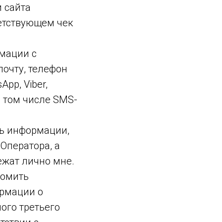
 сайта
ветствующем чек
мации с
почту, телефон
pp, Viber,
в том числе SMS-
ть информации,
Оператора, а
ежат лично мне.
домить
ормации о
ного третьего