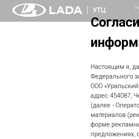
Н
Согласи
информ
Настоящим я, дал
Федерального за
ООО «Уральский
адрес: 454087, 
(далее - Опера
материалов (ре
форме рекламных
предложениях, с