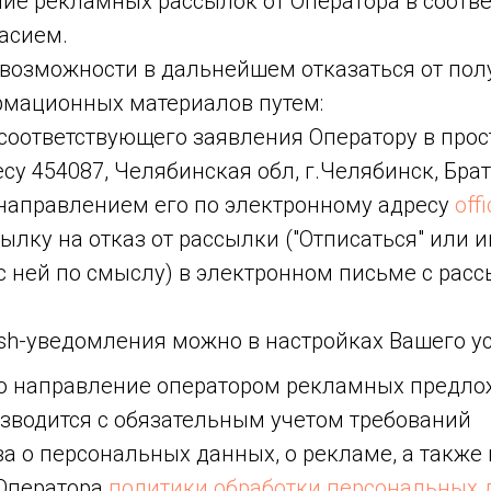
ие рекламных рассылок от Оператора в соотве
асием.
 возможности в дальнейшем отказаться от пол
мационных материалов путем:
соответствующего заявления Оператору в про
су 454087, Челябинская обл, г.Челябинск, Бр
 направлением его по электронному адресу
off
ылку на отказ от рассылки ("Отписаться" или 
с ней по смыслу) в электронном письме с рас
sh-уведомления можно в настройках Вашего ус
то направление оператором рекламных предл
изводится с обязательным учетом требований
а о персональных данных, о рекламе, а также
Оператора
политики обработки персональных 