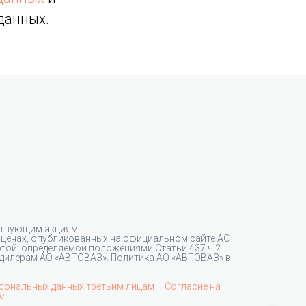
данных.
ствующим акциям.
 ценах, опубликованных на официальном сайте АО
ртой, определяемой положениями Статьи 437 ч.2
дилерам АО «АВТОВАЗ». Политика АО «АВТОВАЗ» в
рсональных данных третьим лицам
Согласие на
e