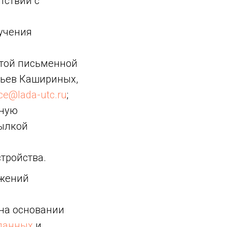
тствии с
учения
стой письменной
атьев Кашириных,
ice@lada-utc.ru
;
иную
сылкой
тройства.
ожений
 на основании
данных
и