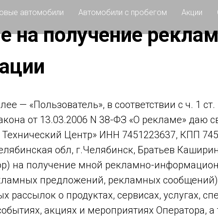
овые автомобили
Автомобили с пробегом
Акции
е на получение рекла
ации
ее — «Пользователь», в соответствии с ч. 1 ст.
кона от 13.03.2006 N 38-ФЗ «О рекламе» даю с
 Технический Центр» ИНН 7451223637, КПП 745
Челябинская обл, г.Челябинск, Братьев Каширин
тор) на получение мной рекламно-информацио
кламных предложений, рекламных сообщений), 
 рассылок о продуктах, сервисах, услугах, с
обытиях, акциях и мероприятиях Оператора, а