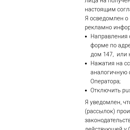
лица на получен
настоящим согл
Я осведомлен о
рекламно инфор
Направления 
форме по адре
дом 147, или
Нажатия на сс
аналогичную 
Оператора;
Отключить pu
Я уведомлен, ч
(рассылок) про
законодательств
действующей у 