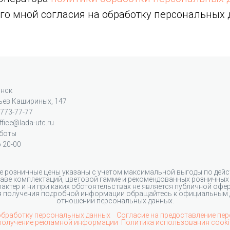
го мной согласия на обработку персональных 
инск
тьев Кашириных, 147
 773-77-77
ffice@lada-utc.ru
боты
о 20-00
 розничные цены указаны с учетом максимальной выгоды по дей
таве комплектаций, цветовой гамме и рекомендованных розничных
рактер и ни при каких обстоятельствах не является публичной офе
ля получения подробной информации обращайтесь к официальным 
отношении персональных данных.
обработку персональных данных
Согласие на предоставление пе
получение рекламной информации
Политика использования cooki