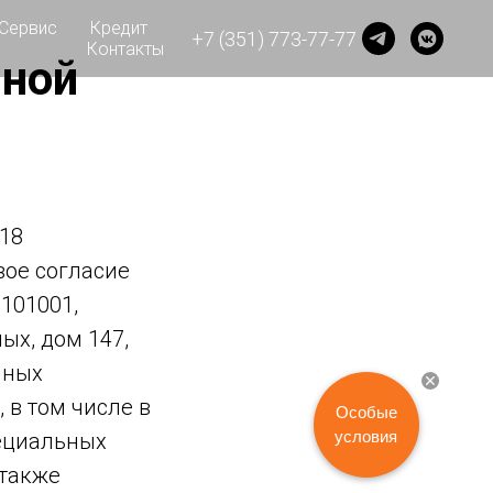
Сервис
Кредит
+7 (351) 773-77-77
Контакты
мной
 18
вое согласие
101001,
ых, дом 147,
нных
в том числе в
Особые
условия
пециальных
 также