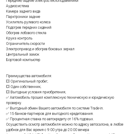
Пepедние/задние электростеклoпoдъeмники
Aудиосиcтeмa
Камера заднего вида
Парктроники задние
Усилитель рулевого колеса
Подогрев передних сидений
Обогрев лобового стекла
Круиз контроль
Ограничитель скорости
Электропривод и обогрев боковых зеркал
Центральный замок
Бортовой компьютер
Преимущества автомобиля:
💥 Оригинальный пробег;
💥 Один собственник;
💥 Выгодные условия приобретения;
✅ Автомобиль прошел комплексную техническую и юридическую
проверку.
✅ Выгодный обмен Вашего автомобиля по системе Тrаdе-in.
✅ 15 банков-партнеров для выгодного кредитования.
✅ Процентная ставка по автокредиту от 16% годовых.
Осуществить осмотр автомобиля можно по адресу автосалона, в любое
удобное для Вас время с 9:00 утра до 20:00 вечера