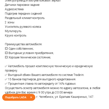
Электропривод и обогрев боковых зеркал
Датчики парковки задние
Аудиосистeма
Подогрев передних сидений
Раздельный климат-контроль
2 зоны
Усилитель рулевого колеса
Мультируль
Круиз контроль
Преимущества автомобиля:
💥 Один собственник;
💥 Выгодные условия приобретения;
💥 Хорошее техническое состояние;
✅ Автомобиль прошел комплексную техническую и юридическую
проверку.
✅ Выгодный обмен Вашего автомобиля по системе Тrаdе-in.
✅ 15 банков-партнеров для выгодного кредитования.
✅ Процентная ставка по автокредиту от 16% годовых.
Осуществить осмотр автомобиля можно по адресу автосалона, в любое
удобное для Вас время с 9:00 утра до 20:00 вечера
Автосалон “LАDА УТЦ”, г. Челябинск, ул. Братьев Кашириных, 147.
Подобрать LADA