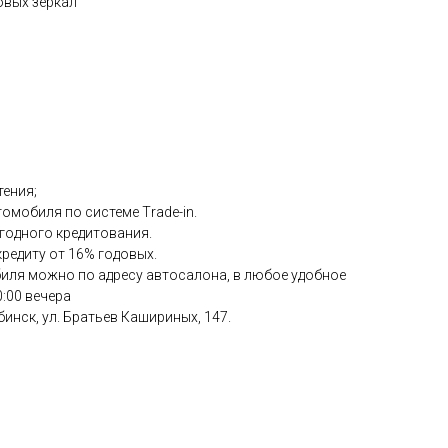
овых зеркал
тения;
омобиля по системе Тrаdе-in.
годного кредитования.
редиту от 16% годовых.
ля можно по адресу автосалона, в любое удобное
0:00 вечера
бинск, ул. Братьев Кашириных, 147.