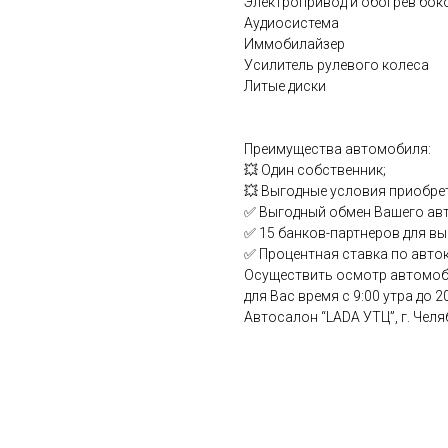
Электропривод и обогрев бок
Аудиосистема
Иммобилайзер
Усилитель рулевого колеса
Литые диски
Преимущества автомобиля:
💥 Один собственник;
💥 Выгодные условия приобре
✅ Выгодный обмен Вашего авт
✅ 15 банков-партнеров для вы
✅ Процентная ставка по авток
Осуществить осмотр автомоби
для Вас время с 9:00 утра до 2
Автосалон “LАDА УТЦ”, г. Челя